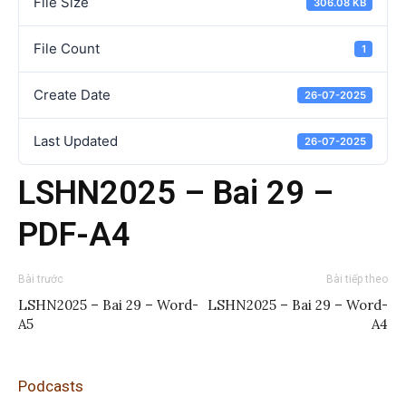
File Size
306.08 KB
File Count
1
Create Date
26-07-2025
Last Updated
26-07-2025
LSHN2025 – Bai 29 –
PDF-A4
Bài trước
Bài tiếp theo
LSHN2025 – Bai 29 – Word-
LSHN2025 – Bai 29 – Word-
A5
A4
Podcasts