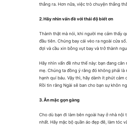
thẳng ra. Hơn nữa, việc trò chuyện thẳng thắ
2. Hãy nhìn vấn đề với thái độ biết ơn
Thành thật mà nói, khi người mẹ cảm thấy quá
đầu tiên. Chúng bay cái vèo ra ngoài cửa s
đợi và cầu xin bỗng vụt bay và trở thành n
Hãy nhìn vấn đề như thế này: bạn đang cân 
mẹ. Chúng ta đồng ý rằng đó không phải là 
hạnh quí báu. Vậy thì, hãy dành ít phút cả
Rồi tin rằng Ngài sẽ ban cho bạn sự khôn ngo
3. Ăn mặc gọn gàng
Cho dù bạn đi làm bên ngoài hay ở nhà nội t
nhất. Hãy mặc bộ quần áo đẹp đẽ, làm tóc và