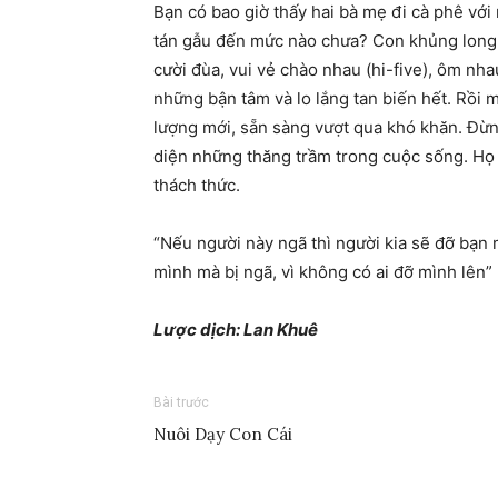
Bạn có bao giờ thấy hai bà mẹ đi cà phê với
tán gẫu đến mức nào chưa? Con khủng long 
cười đùa, vui vẻ chào nhau (hi-five), ôm nh
những bận tâm và lo lắng tan biến hết. Rồi 
lượng mới, sẵn sàng vượt qua khó khăn. Đừn
diện những thăng trầm trong cuộc sống. Họ 
thách thức.
“Nếu người này ngã thì người kia sẽ đỡ bạn
mình mà bị ngã, vì không có ai đỡ mình lên”
Lược dịch: Lan Khuê
Bài trước
Nuôi Dạy Con Cái