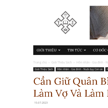
GIỚI THIỆU
TIN TỨC
CƠ ĐỐC 
Trang chủ
Giới Thiệu Sách
Hôn nhân - Gia đình - 
Giới Thiệu Sách
Hôn nhân - Gia đình - Nuôi dạy Con cái
Cần Giữ Quân Bì
Làm Vợ Và Làm
15-07-2023