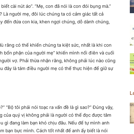
biết cài nút áo”. “Mẹ, con đã nói là con đói bụng mà.”
Là người mẹ, đôi lúc chúng ta có cảm giác tất cả
ày đến đứa con kia, khen ngợi chúng, dỗ dành chúng,
 rằng có thể khiến chúng ta kiệt sức, nhất là khi con
nh bổn phận của người mẹ” khiến mình nổi điên và cuối
gười vợ. Phải thừa nhận rằng, không phải lúc nào cũng
u đây là tám điều người mẹ có thể thực hiện để giữ sự
L
?” “Bộ tôi phải nói toạc ra vấn đề là gì sao?” Đúng vậy,
ng của quý vị không phải là người có thể đọc được tâm
ều gì đang làm bạn khó chịu đâu. Nếu để tự mình anh
àm bạn bực mình. Cách tốt nhất để anh ấy biết là nói