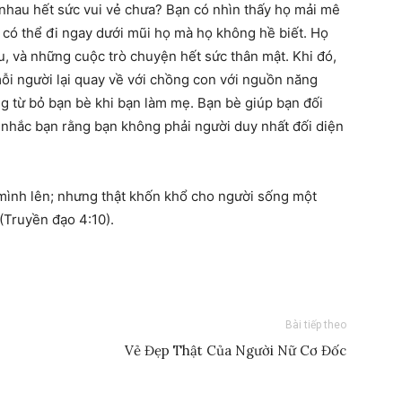
 nhau hết sức vui vẻ chưa? Bạn có nhìn thấy họ mải mê
có thể đi ngay dưới mũi họ mà họ không hề biết. Họ
au, và những cuộc trò chuyện hết sức thân mật. Khi đó,
mỗi người lại quay về với chồng con với nguồn năng
g từ bỏ bạn bè khi bạn làm mẹ. Bạn bè giúp bạn đối
nhắc bạn rằng bạn không phải người duy nhất đối diện
 mình lên; nhưng thật khốn khổ cho người sống một
 (Truyền đạo 4:10).
Bài tiếp theo
Vẻ Đẹp Thật Của Người Nữ Cơ Đốc