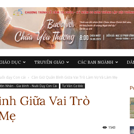
GIÁO DỤC
TRUYỀN GIÁO
CÁC BAN NGÀNH
DÂ
Nuôi dạy Con cái
Cần Giữ Quân Bình Giữa Vai Trò Làm Vợ Và Làm Mẹ
Hôn Nhân - Gia Đình - Nuôi Dạy Con Cái
Tư Vấn Cơ Đốc
P
nh Giữa Vai Trò
 Mẹ
1543