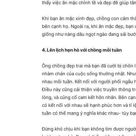
thấy việc ăn mặc chỉnh tề và đẹp đẽ giúp tâm
Khi bạn ăn mặc xinh đẹp, chồng con cảm thấ
bên cạnh họ. Ngoài ra, khi ăn mặc đẹp, bạn
giống như nàng dâu ngọt ngào đang sải bước
4. Lên lịch hẹn hò với chồng mỗi tuần
Ông chồng đẹp trai mà bạn đã cưới bị chôn l
nhàm chán của cuộc sống thường nhật. Nhưn
nhau mỗi tuần. Kết nối với người phối ngẫu 
Điều này cũng cải thiện việc truyền thông t
lòng, và củng cố cam kết hôn nhân. Bên cạ
có kết nối với nhau sẽ hạnh phúc hơn và tỉ 
tuần có thể mang ý nghĩa khác nhau- tùy bạn
Đừng khó chịu khi bạn không tìm được người