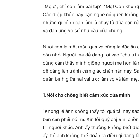
“Mẹ ơi, chỉ con làm bài tập”. “Mẹ! Con không 
Các điệp khúc này bạn nghe có quen không? 
những gì mình cần làm là chạy từ đứa con n
và đáp ứng vô số nhu cầu của chúng.
Nuôi con là một món quà và cũng là đặc ân dù
còn nhỏ. Người mẹ dễ dàng rơi vào “chu trì
cùng cảm thấy mình giống người mẹ hơn là n
dễ dàng lẩn tránh cảm giác chán nản này. Sa
quân bình giữa hai vai trò: làm vợ và làm mẹ.
1. Nói cho chồng biết cảm xúc của mình
“Không lẽ ảnh không thấy tôi quá tải hay sao
bạn cần phải nói ra. Xin lỗi quý chị em, chồ
trí người khác. Anh ấy thường không biết đi
ấy, thì anh không thể đoán ra điều gì đang l