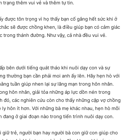
 trạng thêm vui vẻ và thêm tự tin.
y được tôn trọng vì họ thấy bạn cố gắng hết sức khi ở
 chắc sẽ được chồng khen, là điều giúp bạn có cảm giác
 trong thánh đường. Như vậy, cả nhà đều vui vẻ.
ấp bên dưới tiếng quát tháo khi nuôi dạy con và sự
g thường bạn cần phải moi anh ấy lên. Hãy hẹn hò với
hằng tuần giúp nhen lại sự lãng mạn trong hôn nhân.
rong hôn nhân, giải tỏa những áp lực dồn nén trong
nh đó, các nghiên cứu còn cho thấy những cặp vợ chồng
lệ ly hôn ít hơn. Với những bà mẹ khác nhau, hẹn hò mỗi
 đang ở giai đoạn nào trong tiến trình nuôi dạy con.
 giữ trẻ, người bạn hay người bà con giữ con giúp cho