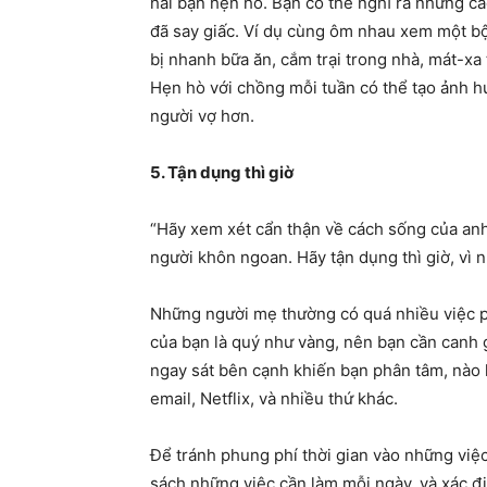
hai bạn hẹn hò. Bạn có thể nghĩ ra những c
đã say giấc. Ví dụ cùng ôm nhau xem một b
bị nhanh bữa ăn, cắm trại trong nhà, mát-xa 
Hẹn hò với chồng mỗi tuần có thể tạo ảnh hư
người vợ hơn.
5. Tận dụng thì giờ
“Hãy xem xét cẩn thận về cách sống của an
người khôn ngoan. Hãy tận dụng thì giờ, vì 
Những người mẹ thường có quá nhiều việc phải
của bạn là quý như vàng, nên bạn cần canh 
ngay sát bên cạnh khiến bạn phân tâm, nào l
email, Netflix, và nhiều thứ khác.
Để tránh phung phí thời gian vào những việc
sách những việc cần làm mỗi ngày, và xác đ