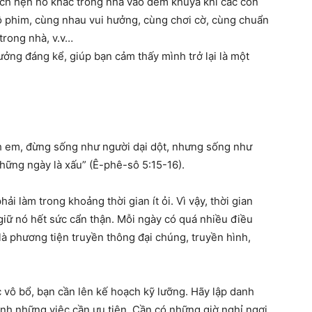
ách hẹn hò khác trong nhà vào đêm khuya khi các con
ộ phim, cùng nhau vui hưởng, cùng chơi cờ, cùng chuẩn
trong nhà, v.v…
ởng đáng kể, giúp bạn cảm thấy mình trở lại là một
h em, đừng sống như người dại dột, nhưng sống như
những ngày là xấu” (Ê-phê-sô 5:15-16).
 làm trong khoảng thời gian ít ỏi. Vì vậy, thời gian
giữ nó hết sức cẩn thận. Mỗi ngày có quá nhiều điều
à phương tiện truyền thông đại chúng, truyền hình,
 vô bổ, bạn cần lên kế hoạch kỹ lưỡng. Hãy lập danh
ịnh những việc cần ưu tiên. Cần có những giờ nghỉ ngơi