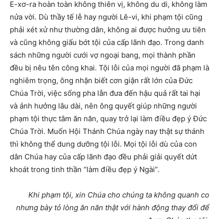
E-xơ-ra hoàn toàn không thiên vị, không du di, không làm
nửa vời. Dù thầy tế lễ hay người Lê-vi, khi phạm tội cũng
phải xét xử như thường dân, không ai được hưởng ưu tiên
và cũng không giấu bớt tội của cấp lãnh đạo. Trong danh
sách những người cưới vợ ngoại bang, mọi thành phần
đều bị nêu tên công khai. Tội lỗi của mọi người đã phạm là
nghiêm trọng, ông nhận biết cơn giận rất lớn của Đức
Chúa Trời, việc sống pha lẫn đưa đến hậu quả rất tai hại
và ảnh hưởng lâu dài, nên ông quyết giúp những người
phạm tội thực tâm ăn năn, quay trở lại làm điều đẹp ý Đức
Chúa Trời. Muốn Hội Thánh Chúa ngày nay thật sự thánh
thì không thể dung dưỡng tội lỗi. Mọi tội lỗi dù của con
dân Chúa hay của cấp lãnh đạo đều phải giải quyết dứt
khoát trong tinh thần “làm điều đẹp ý Ngài”.
Khi phạm tội, xin Chúa cho chúng ta không quanh co
nhưng bày tỏ lòng ăn năn thật với hành động thay đổi để