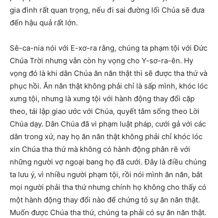
gia đình rất quan trọng, nếu đi sai đường lối Chúa sẽ đưa
đến hậu quả rất lớn.
Sê-ca-nia nói với E-xơ-ra rằng, chúng ta phạm tội với Đức
Chúa Trời nhưng vẫn còn hy vọng cho Y-sơ-ra-ên. Hy
vọng đó là khi dân Chúa ăn năn thật thì sẽ được tha thứ và
phục hồi. Ăn năn thật không phải chỉ là sấp mình, khóc lóc
xưng tội, nhưng là xưng tội với hành động thay đổi cặp
theo, tái lập giao ước với Chúa, quyết tâm sống theo Lời
Chúa dạy. Dân Chúa đã vi phạm luật pháp, cưới gả với các
dân trong xứ, nay họ ăn năn thật không phải chỉ khóc lóc
xin Chúa tha thứ mà không có hành động phân rẽ với
những người vợ ngoại bang họ đã cưới. Đây là điều chúng
ta lưu ý, vì nhiều người phạm tội, rồi nói mình ăn năn, bắt
mọi người phải tha thứ nhưng chính họ không cho thấy có
một hành động thay đổi nào để chứng tỏ sự ăn năn thật.
Muốn được Chúa tha thứ, chúng ta phải có sự ăn năn thật.