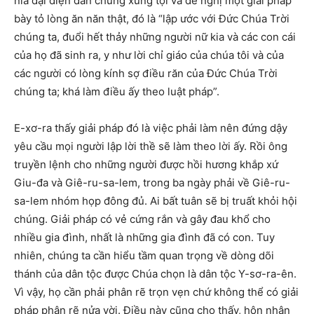
nia đại diện dân chúng xưng tội và đề nghị một giải pháp
bày tỏ lòng ăn năn thật, đó là “lập ước với Đức Chúa Trời
chúng ta, đuổi hết thảy những người nữ kia và các con cái
của họ đã sinh ra, y như lời chỉ giáo của chúa tôi và của
các người có lòng kính sợ điều răn của Đức Chúa Trời
chúng ta; khá làm điều ấy theo luật pháp”.
E-xơ-ra thấy giải pháp đó là việc phải làm nên đứng dậy
yêu cầu mọi người lập lời thề sẽ làm theo lời ấy. Rồi ông
truyền lệnh cho những người được hồi hương khắp xứ
Giu-đa và Giê-ru-sa-lem, trong ba ngày phải về Giê-ru-
sa-lem nhóm họp đông đủ. Ai bất tuân sẽ bị truất khỏi hội
chúng. Giải pháp có vẻ cứng rắn và gây đau khổ cho
nhiều gia đình, nhất là những gia đình đã có con. Tuy
nhiên, chúng ta cần hiểu tầm quan trọng về dòng dõi
thánh của dân tộc được Chúa chọn là dân tộc Y-sơ-ra-ên.
Vì vậy, họ cần phải phân rẽ trọn vẹn chứ không thể có giải
pháp phân rẽ nửa vời. Điều này cũng cho thấy, hôn nhân