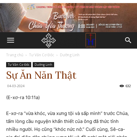
Trang chủ
Tư Vấn Cơ Đốc
Dưỡng Linh
Tư Vấn Cơ Đốc
Dưỡng Linh
Sự Ăn Năn Thật
04-03-2024
632
(E-xơ-ra 10:11a)
E-xơ-ra “vừa khóc, vừa xưng tội và sấp mình” trước Chúa,
tấm lòng cầu nguyện khẩn thiết của ông đã thức tỉnh
nhiều người. Họ cũng “khóc nức nở.” Cuối cùng, Sê-ca-