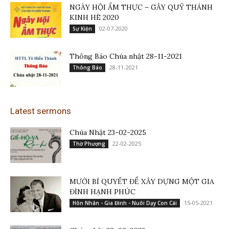
NGÀY HỘI ẨM THỰC – GÂY QUỸ THÁNH
KINH HÈ 2020
02-07-2020
Sự Kiện
Thông Báo Chúa nhật 28-11-2021
28-11-2021
Thông Báo
Latest sermons
Chúa Nhật 23-02-2025
22-02-2025
Thờ Phượng
MƯỜI BÍ QUYẾT ĐỂ XÂY DỰNG MỘT GIA
ĐÌNH HẠNH PHÚC
15-05-2021
Hôn Nhân - Gia Đình - Nuôi Dạy Con Cái