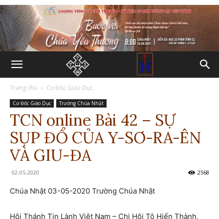
Trang chủ
Cơ Đốc Giáo Dục
Cơ Đốc Giáo Dục
Trường Chúa Nhật
TCN online Bài 42 – SỰ
SỤP ĐỔ CỦA Y-SƠ-RA-ÊN
VÀ GIU-ĐA
02-05-2020
2568
Chúa Nhật 03-05-2020 Trường Chúa Nhật
Hội Thánh Tin Lành Việt Nam – Chi Hội Tô Hiến Thành,