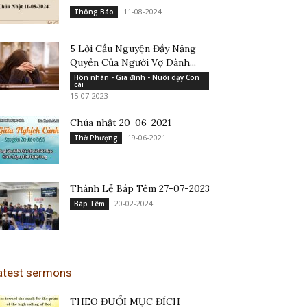
11-08-2024
Thông Báo
5 Lời Cầu Nguyện Đầy Năng
Quyền Của Người Vợ Dành...
Hôn nhân - Gia đình - Nuôi dạy Con
cái
15-07-2023
Chúa nhật 20-06-2021
19-06-2021
Thờ Phượng
Thánh Lễ Báp Têm 27-07-2023
20-02-2024
Báp Têm
atest sermons
THEO ĐUỔI MỤC ĐÍCH