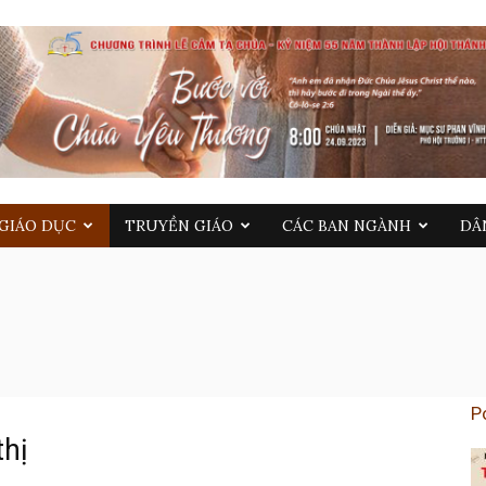
GIÁO DỤC
TRUYỀN GIÁO
CÁC BAN NGÀNH
DÂ
P
thị