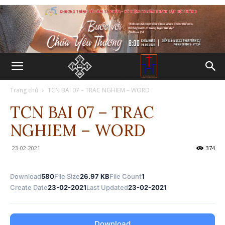
Trang chủ
TCN BAI 07 – TRAC NGHIEM – WORD
TCN BAI 07 – TRAC
NGHIEM – WORD
23-02-2021
374
Download
580
File Size
26.97 KB
File Count
1
Create Date
23-02-2021
Last Updated
23-02-2021
Download