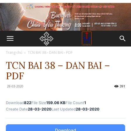
Trang chủ
TCN BAI 38 - DAN BAI - PDF
TCN BAI 38 – DAN BAI –
PDF
28-03-2020
391
Download
822
File Size
159.06 KB
File Count
1
Create Date
28-03-2020
Last Updated
28-03-2020
Download