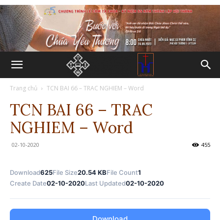
Trang chủ
TCN BAI 66 – TRAC NGHIEM – Word
TCN BAI 66 – TRAC
NGHIEM – Word
02-10-2020
455
Download
625
File Size
20.54 KB
File Count
1
Create Date
02-10-2020
Last Updated
02-10-2020
Download