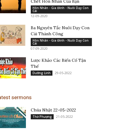
Chết Hôn Nhân Của Bạn
Hôn Nhân - Gia Đình - Nuôi Dạy Con
Cái
12-09-2020
Ba Nguyên Tắc Nuôi Dạy Con
Cái Thành Công
Hôn Nhân - Gia Đình - Nuôi Dạy Con
Cái
07-09-2020
Lược Khảo Các Biến Cố Tận
Thế
29-05-2022
Dưỡng Linh
atest sermons
Chúa Nhật 22-05-2022
21-05-2022
Thờ Phượng