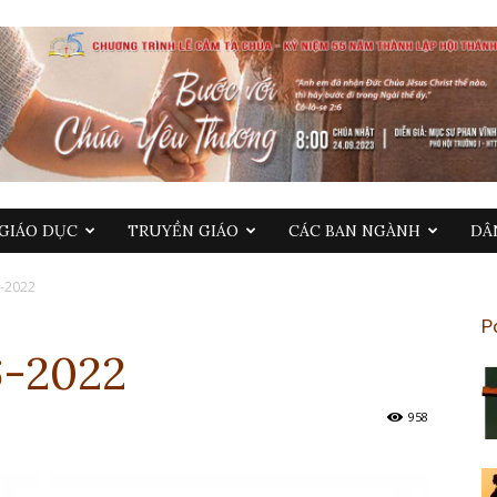
GIÁO DỤC
TRUYỀN GIÁO
CÁC BAN NGÀNH
DÂ
6-2022
P
6-2022
958