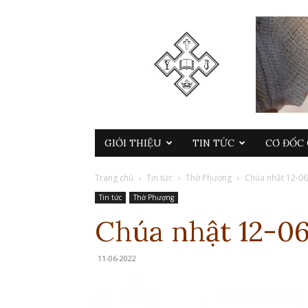
GIỚI THIỆU
TIN TỨC
CƠ ĐỐC 
Trang chủ
Tin tức
Thờ Phượng
Chúa nhật 12-0
Tin tức
Thờ Phượng
Chúa nhật 12-0
11-06-2022