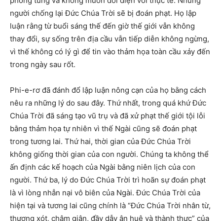
phóng túng và không muốn đối diện với thực tế: Những
người chống lại Đức Chúa Trời sẽ bị đoán phạt. Họ lập
luận rằng từ buổi sáng thế đến giờ thế giới vẫn không
thay đổi, sự sống trên địa cầu vẫn tiếp diễn không ngừng,
vì thế không có lý gì để tin vào thảm họa toàn cầu xảy đến
trong ngày sau rốt.
Phi-e-rơ đã đánh đổ lập luận nông cạn của họ bằng cách
nêu ra những lý do sau đây. Thứ nhất, trong quá khứ Đức
Chúa Trời đã sáng tạo vũ trụ và đã xử phạt thế giới tội lỗi
bằng thảm họa tự nhiên vì thế Ngài cũng sẽ đoán phạt
trong tương lai. Thứ hai, thời gian của Đức Chúa Trời
không giống thời gian của con người. Chúng ta không thể
ấn định các kế hoạch của Ngài bằng niên lịch của con
người. Thứ ba, lý do Đức Chúa Trời trì hoãn sự đoán phạt
là vì lòng nhẫn nại vô biên của Ngài. Đức Chúa Trời của
hiện tại và tương lai cũng chính là “Đức Chúa Trời nhân từ,
thương xót, chậm giận, đầy dẫy ân huệ và thành thực” của