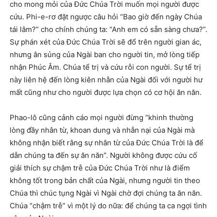
cho mong mỏi của Đức Chúa Trời muốn mọi người được
cứu. Phi-e-rơ đặt ngược câu hỏi “Bao giờ đến ngày Chúa
tái lâm?” cho chính chúng ta: “Anh em có sẵn sàng chưa?”.
Sự phán xét của Đức Chúa Trời sẽ đổ trên người gian ác,
nhưng ân sủng của Ngài ban cho người tin, mở lòng tiếp
nhận Phúc Âm. Chúa tể trị và cứu rỗi con người. Sự tể trị
này liên hệ đến lòng kiên nhẫn của Ngài đối với người hư
mất cũng như cho người được lựa chọn có cơ hội ăn năn.
Phao-lô cũng cảnh cáo mọi người đừng “khinh thường
lòng đầy nhân từ, khoan dung và nhẫn nại của Ngài mà
không nhận biết rằng sự nhân từ của Đức Chúa Trời là để
dẫn chúng ta đến sự ăn năn”. Người không được cứu cố
giải thích sự chậm trễ của Đức Chúa Trời như là điểm
không tốt trong bản chất của Ngài, nhưng người tin theo
Chúa thì chúc tụng Ngài vì Ngài chờ đợi chúng ta ăn năn.
Chúa “chậm trễ” vì một lý do nữa: để chúng ta ca ngợi tình