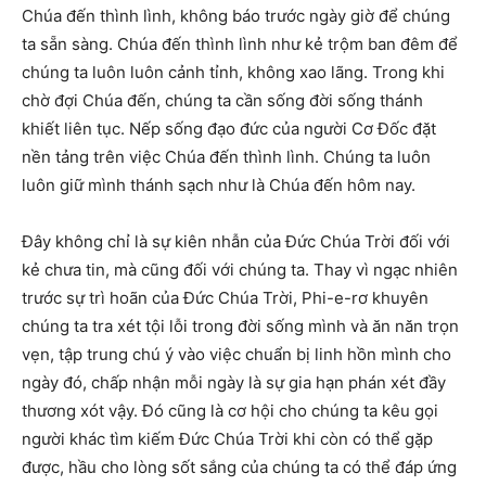
Chúa đến thình lình, không báo trước ngày giờ để chúng
ta sẵn sàng. Chúa đến thình lình như kẻ trộm ban đêm để
chúng ta luôn luôn cảnh tỉnh, không xao lãng. Trong khi
chờ đợi Chúa đến, chúng ta cần sống đời sống thánh
khiết liên tục. Nếp sống đạo đức của người Cơ Đốc đặt
nền tảng trên việc Chúa đến thình lình. Chúng ta luôn
luôn giữ mình thánh sạch như là Chúa đến hôm nay.
Đây không chỉ là sự kiên nhẫn của Đức Chúa Trời đối với
kẻ chưa tin, mà cũng đối với chúng ta. Thay vì ngạc nhiên
trước sự trì hoãn của Đức Chúa Trời, Phi-e-rơ khuyên
chúng ta tra xét tội lỗi trong đời sống mình và ăn năn trọn
vẹn, tập trung chú ý vào việc chuẩn bị linh hồn mình cho
ngày đó, chấp nhận mỗi ngày là sự gia hạn phán xét đầy
thương xót vậy. Đó cũng là cơ hội cho chúng ta kêu gọi
người khác tìm kiếm Đức Chúa Trời khi còn có thể gặp
được, hầu cho lòng sốt sắng của chúng ta có thể đáp ứng