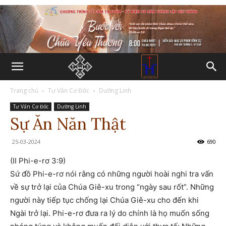
Trang chủ
Tư Vấn Cơ Đốc
Dưỡng Linh
Tư Vấn Cơ Đốc
Dưỡng Linh
Sự Ăn Năn Thật
25-03-2024
690
(II Phi-e-rơ 3:9)
Sứ đồ Phi-e-rơ nói rằng có những người hoài nghi tra vấn
về sự trở lại của Chúa Giê-xu trong “ngày sau rốt”. Những
người này tiếp tục chống lại Chúa Giê-xu cho đến khi
Ngài trở lại. Phi-e-rơ đưa ra lý do chính là họ muốn sống