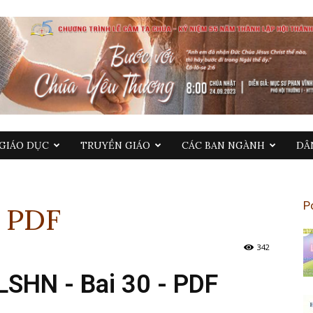
GIÁO DỤC
TRUYỀN GIÁO
CÁC BAN NGÀNH
DÂ
P
– PDF
342
LSHN - Bai 30 - PDF