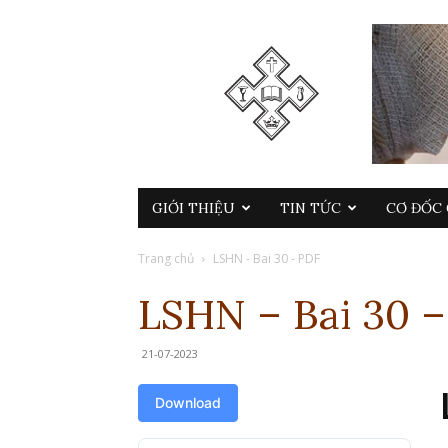
GIỚI THIỆU
TIN TỨC
CƠ ĐỐC 
Trang chủ
LSHN - Bai 30 - PDF
LSHN – Bai 30 
21-07-2023
Download