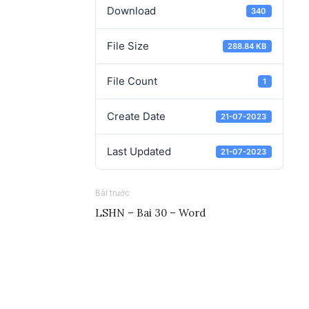
Download
340
File Size
288.84 KB
File Count
1
Create Date
21-07-2023
Last Updated
21-07-2023
Bài trước
LSHN – Bai 30 – Word