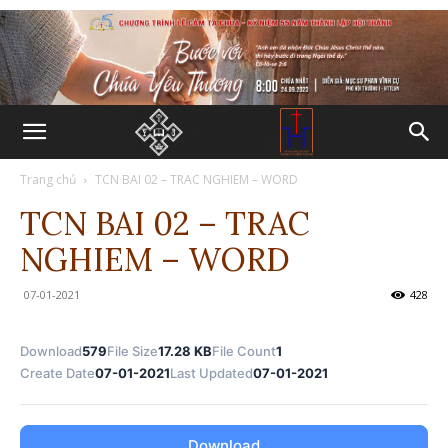
Trang chủ
TCN BAI 02 – TRAC NGHIEM – WORD
TCN BAI 02 – TRAC
NGHIEM – WORD
07-01-2021
428
Download
579
File Size
17.28 KB
File Count
1
Create Date
07-01-2021
Last Updated
07-01-2021
Download