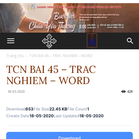
Trang chủ
TCN BAI 45 – TRAC NGHIEM – WORD
TCN BAI 45 – TRAC
NGHIEM – WORD
18-05-2020
428
Download
653
File Size
22.45 KB
File Count
1
Create Date
18-05-2020
Last Updated
18-05-2020
Download