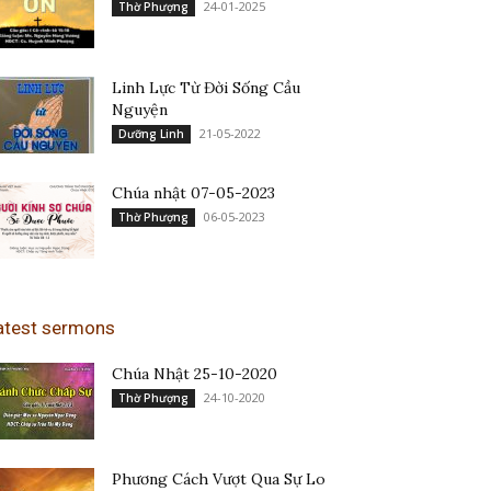
24-01-2025
Thờ Phượng
Linh Lực Từ Đời Sống Cầu
Nguyện
21-05-2022
Dưỡng Linh
Chúa nhật 07-05-2023
06-05-2023
Thờ Phượng
atest sermons
Chúa Nhật 25-10-2020
24-10-2020
Thờ Phượng
Phương Cách Vượt Qua Sự Lo