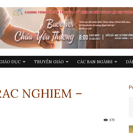
GIÁO DỤC
TRUYỀN GIÁO
CÁC BAN NGÀNH
DÂ
P
TRAC NGHIEM –
373