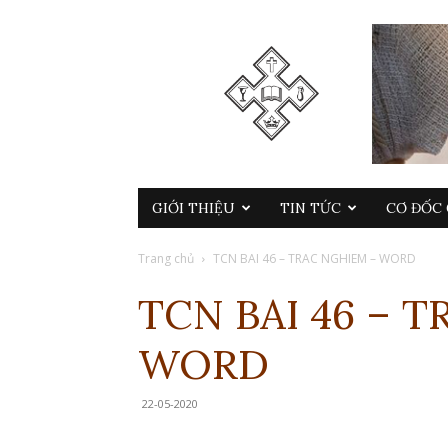
GIỚI THIỆU
TIN TỨC
CƠ ĐỐC 
Trang chủ
TCN BAI 46 – TRAC NGHIEM – WORD
TCN BAI 46 – 
WORD
22-05-2020