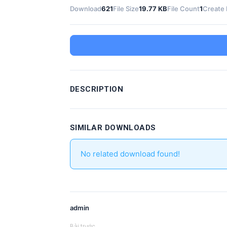
Download
621
File Size
19.77 KB
File Count
1
Create 
DESCRIPTION
SIMILAR DOWNLOADS
No related download found!
admin
Bài trước