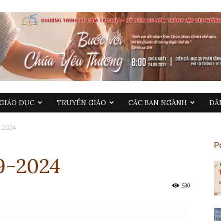
GIÁO DỤC
TRUYỀN GIÁO
CÁC BAN NGÀNH
DÂ
9-2024
P
9-2024
530