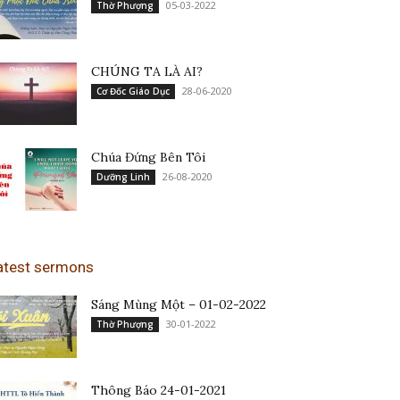
05-03-2022
Thờ Phượng
CHÚNG TA LÀ AI?
28-06-2020
Cơ Đốc Giáo Dục
Chúa Đứng Bên Tôi
26-08-2020
Dưỡng Linh
atest sermons
Sáng Mùng Một – 01-02-2022
30-01-2022
Thờ Phượng
Thông Báo 24-01-2021