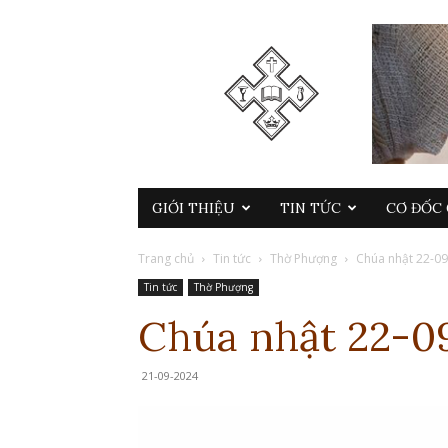
GIỚI THIỆU
TIN TỨC
CƠ ĐỐC 
Trang chủ
Tin tức
Thờ Phượng
Chúa nhật 22-0
Tin tức
Thờ Phượng
Chúa nhật 22-0
21-09-2024