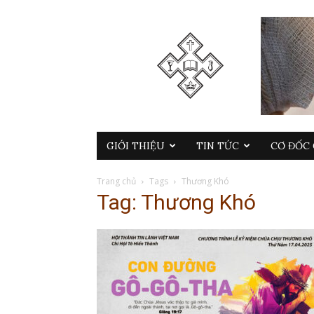
GIỚI THIỆU
TIN TỨC
CƠ ĐỐC 
Trang chủ
Tags
Thương Khó
Tag: Thương Khó