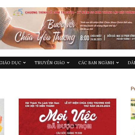
GIÁO DỤC
TRUYỀN GIÁO
CÁC BAN NGÀNH
DÂ
P