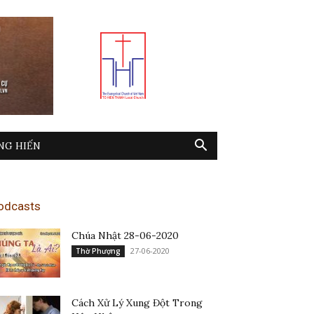
NG HIẾN
odcasts
Chúa Nhật 28-06-2020
27-06-2020
Thờ Phượng
Cách Xử Lý Xung Đột Trong