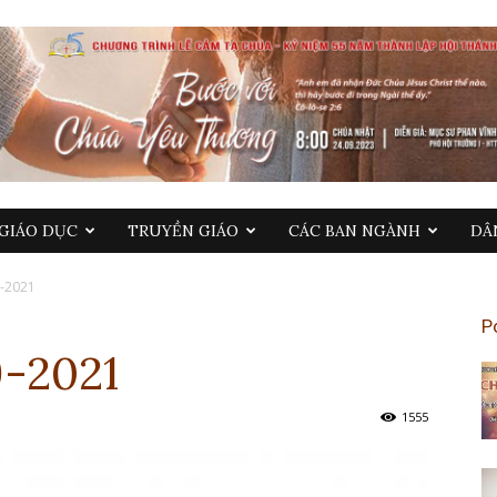
GIÁO DỤC
TRUYỀN GIÁO
CÁC BAN NGÀNH
DÂ
9-2021
P
9-2021
1555