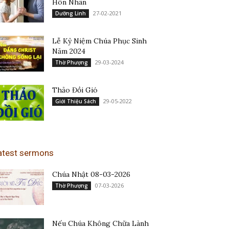
Hôn Nhân
27-02-2021
Dưỡng Linh
Lễ Kỷ Niệm Chúa Phục Sinh
Năm 2024
29-03-2024
Thờ Phượng
Thảo Đồi Gió
29-05-2022
Giới Thiệu Sách
atest sermons
Chúa Nhật 08-03-2026
07-03-2026
Thờ Phượng
Nếu Chúa Không Chữa Lành