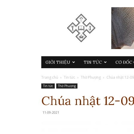
GIỚI THIỆU
TIN TỨC
CƠ ĐỐC 
Trang chủ
Tin tức
Thờ Phượng
Chúa nhật 12-0
Tin tức
Thờ Phượng
Chúa nhật 12-0
11-09-2021