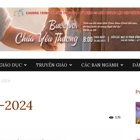
GIÁO DỤC
TRUYỀN GIÁO
CÁC BAN NGÀNH
DÂ
1-2024
P
1-2024
579