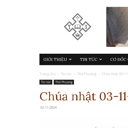
GIỚI THIỆU
TIN TỨC
CƠ ĐỐC 
Trang chủ
Tin tức
Thờ Phượng
Chúa nhật 03-1
Tin tức
Thờ Phượng
Chúa nhật 03-1
02-11-2024