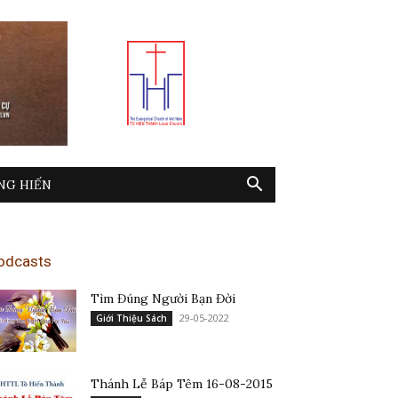
NG HIẾN
odcasts
Tìm Đúng Người Bạn Đời
29-05-2022
Giới Thiệu Sách
Thánh Lễ Báp Têm 16-08-2015