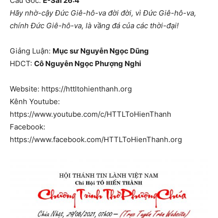
Câu Gốc:
Ê-Sai 26:4
Hãy nhờ-cậy Đức Giê-hô-va đời đời, vì Đức Giê-hô-va,
chính Đức Giê-hô-va, là vầng đá của các thời-đại!
Giảng Luận:
Mục sư Nguyễn Ngọc Dũng
HDCT:
Cô Nguyễn Ngọc Phượng Nghi
Website: https://httltohienthanh.org
Kênh Youtube:
https://www.youtube.com/c/HTTLToHienThanh
Facebook:
https://www.facebook.com/HTTLToHienThanh.org