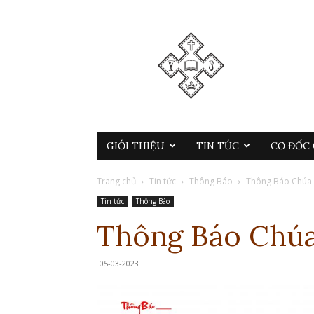
GIỚI THIỆU
TIN TỨC
CƠ ĐỐC 
Trang chủ
Tin tức
Thông Báo
Thông Báo Chúa 
Tin tức
Thông Báo
Thông Báo Chúa
05-03-2023