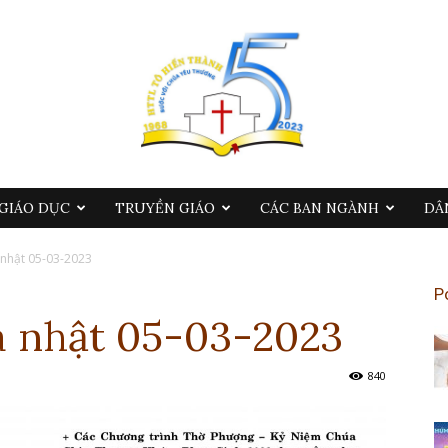
GIÁO DỤC
TRUYỀN GIÁO
CÁC BAN NGÀNH
DÂ
nhật 05-03-2023
P
 nhật 05-03-2023
840