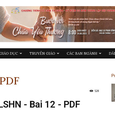
GIÁO DỤC
TRUYỀN GIÁO
CÁC BAN NGÀNH
DÂ
P
 PDF
528
LSHN - Bai 12 - PDF