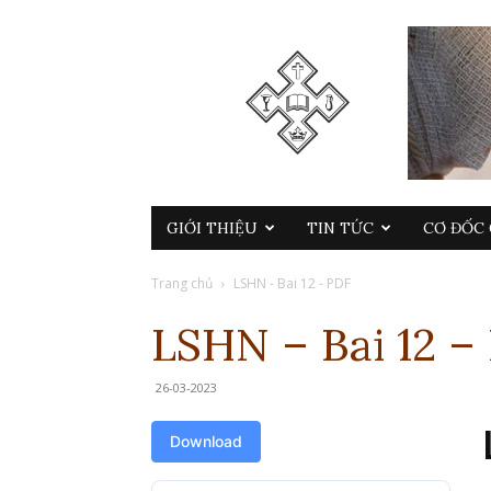
GIỚI THIỆU
TIN TỨC
CƠ ĐỐC 
Trang chủ
LSHN - Bai 12 - PDF
LSHN – Bai 12 –
26-03-2023
Download