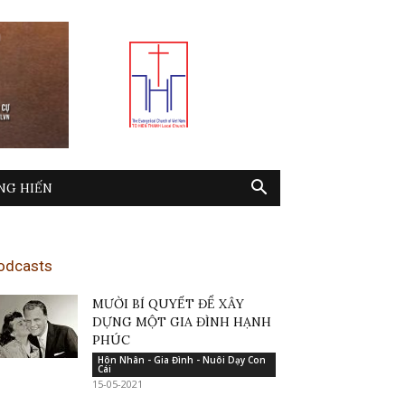
NG HIẾN
odcasts
MƯỜI BÍ QUYẾT ĐỂ XÂY
DỰNG MỘT GIA ĐÌNH HẠNH
PHÚC
Hôn Nhân - Gia Đình - Nuôi Dạy Con
Cái
15-05-2021