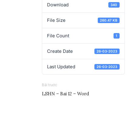
Download
340
File Size
260.47 KB
File Count
1
Create Date
26-03-2023
Last Updated
26-03-2023
Bài trước
LSHN – Bai 12 – Word