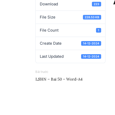
Download
223
File Size
228.53 KB
File Count
1
Create Date
14-12-2024
Last Updated
14-12-2024
Bài trước
LSHN – Bai 50 – Word-A4