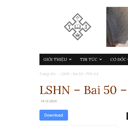
GIỚI THIỆU
TIN TỨC
CƠ ĐỐC 
Trang chủ
LSHN – Bai 50 – PDF-A4
LSHN – Bai 50 
14-12-2024
Download