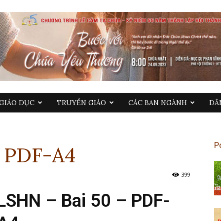
GIÁO DỤC
TRUYỀN GIÁO
CÁC BAN NGÀNH
DÂ
P
– PDF-A4
399
LSHN – Bai 50 – PDF-