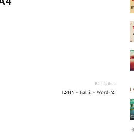
A4
Bài tiếp theo
L
LSHN – Bai 51 – Word-A5