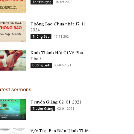
10-09-2022
Thờ Phượng
Thông Báo Chúa nhật 17-11-
2024
17-11-2024
Thông Báo
Kinh Thánh Nói Gì Về Phá
Thai?
27-02-2021
Dưỡng Linh
atest sermons
Truyền Giảng 02-01-2021
02-01-2021
Truyền Giảng
V/v Trại Ban Điều Hành Thiếu