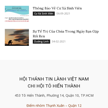
Thông Báo Về Cư Xá Sinh Viên
06-09-2021
Cư Xá Sinh Viên
Sự Tể Trị Của Chúa Trong Ngày Bạn Gặp
Rối Ren
04-02-2021
Dưỡng Linh
HỘI THÁNH TIN LÀNH VIỆT NAM
CHI HỘI TÔ HIẾN THÀNH
453 Tô Hiến Thành, Phường 14, Quận 10, TP.HCM
Điểm nhóm Thạnh Xuân – Quận 12