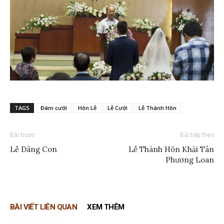
TAGS
Đám cưới
Hôn Lễ
Lễ Cưới
Lễ Thành Hôn
Bài trước
Bài tiếp theo
Lễ Dâng Con
Lễ Thành Hôn Khải Tân
Phương Loan
BÀI VIẾT LIÊN QUAN
XEM THÊM