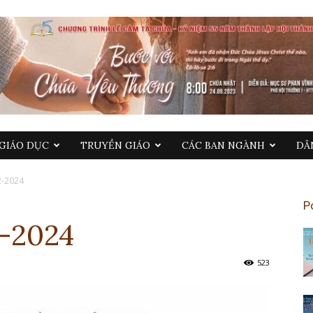
GIÁO DỤC
TRUYỀN GIÁO
CÁC BAN NGÀNH
DÂ
2-2024
P
2-2024
523