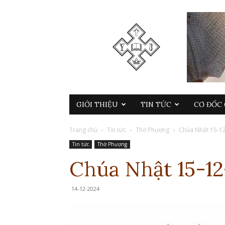
GIỚI THIỆU
TIN TỨC
CƠ ĐỐC 
Trang chủ
Tin tức
Thờ Phượng
Chúa Nhật 15-1
Tin tức
Thờ Phượng
Chúa Nhật 15-1
14-12-2024