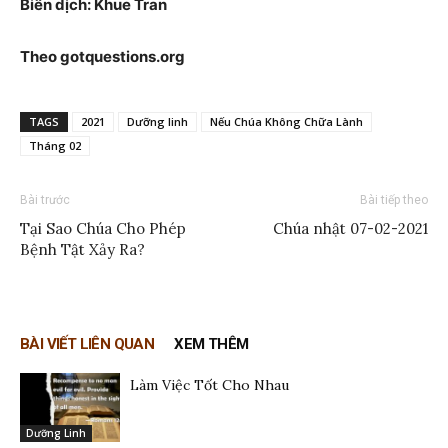
Biên dịch: Khue Tran
Theo gotquestions.org
TAGS
2021
Dưỡng linh
Nếu Chúa Không Chữa Lành
Tháng 02
Bài trước
Bài tiếp theo
Tại Sao Chúa Cho Phép
Chúa nhật 07-02-2021
Bệnh Tật Xảy Ra?
BÀI VIẾT LIÊN QUAN
XEM THÊM
Làm Việc Tốt Cho Nhau
Dưỡng Linh