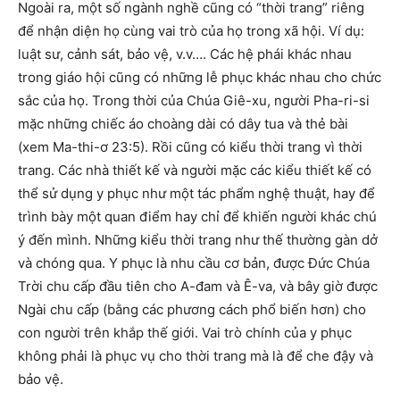
Ngoài ra, một số ngành nghề cũng có “thời trang” riêng
để nhận diện họ cùng vai trò của họ trong xã hội. Ví dụ:
luật sư, cảnh sát, bảo vệ, v.v…. Các hệ phái khác nhau
trong giáo hội cũng có những lễ phục khác nhau cho chức
sắc của họ. Trong thời của Chúa Giê-xu, người Pha-ri-si
mặc những chiếc áo choàng dài có dây tua và thẻ bài
(xem Ma-thi-ơ 23:5). Rồi cũng có kiểu thời trang vì thời
trang. Các nhà thiết kế và người mặc các kiểu thiết kế có
thể sử dụng y phục như một tác phẩm nghệ thuật, hay để
trình bày một quan điểm hay chỉ để khiến người khác chú
ý đến mình. Những kiểu thời trang như thế thường gàn dở
và chóng qua. Y phục là nhu cầu cơ bản, được Đức Chúa
Trời chu cấp đầu tiên cho A-đam và Ê-va, và bây giờ được
Ngài chu cấp (bằng các phương cách phổ biến hơn) cho
con người trên khắp thế giới. Vai trò chính của y phục
không phải là phục vụ cho thời trang mà là để che đậy và
bảo vệ.