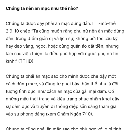
Chúng ta nên ăn mặc như thế nào?
Chúng ta được dạy phải ăn mặc đứng đắn. I Ti-mô-thê
2:9-10 chép “Ta cũng muốn rằng phụ nữ nên ăn mặc đứng
đắn, trang điểm giản dị và lịch sự, không bới tóc cầu kỳ
hay đeo vàng, ngọc, hoặc dùng quần áo đắt tiền, nhưng
làm các việc thiện, là điều phù hợp với người phụ nữ tin
kính.” (TTHĐ)
Chúng ta phải ăn mặc sao cho mình được che đậy một
cách đúng mực, và đừng tự phơi bày thân thể như là đối
tượng tình dục, như cách ăn mặc của gái mại dâm. Có
những mẫu thời trang và kiểu trang phục nhằm khơi dậy
sự dâm dục và truyền đi thông điệp sẵn sàng tham gia
vào sự phóng đãng (xem Châm Ngôn 7:10).
Chúng ta cũng phải ăn mặc sao cho phù hợp với giới tính