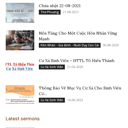
Chúa nhật 22-08-2021
21-08-2021
Thờ Phượng
Nền Tảng Cho Một Cuộc Hôn Nhân Vững
Mạnh
30-08-2020
Hôn Nhân - Gia Đình - Nuôi Dạy Con Cái
Cư Xá Sinh Viên – HTTL Tô Hiến Thành
21-06-2020
Cư Xá Sinh Viên
Thông Báo Về Mục Vụ Cư Xá Cho Sinh Viên
Có...
16-08-2022
Cư Xá Sinh Viên
Latest sermons