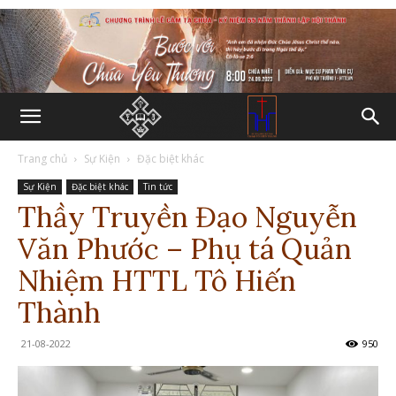
Trang chủ
Sự Kiện
Đặc biệt khác
Sự Kiện
Đặc biệt khác
Tin tức
Thầy Truyền Đạo Nguyễn
Văn Phước – Phụ tá Quản
Nhiệm HTTL Tô Hiến
Thành
21-08-2022
950