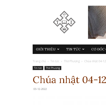
GIỚI THIỆU
TIN TỨC
CƠ ĐỐC 
Trang chủ
Tin tức
Thờ Phượng
Chúa nhật 04-1
Tin tức
Thờ Phượng
Chúa nhật 04-1
03-12-2022