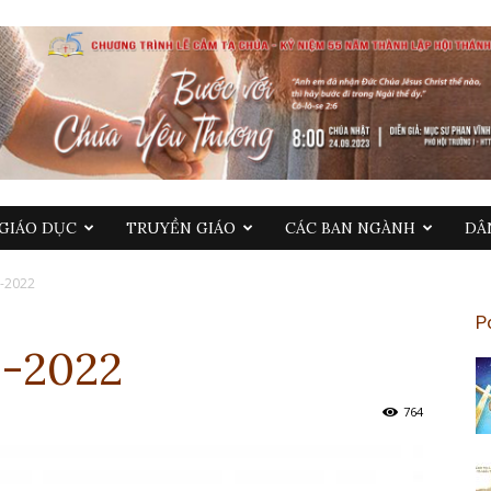
GIÁO DỤC
TRUYỀN GIÁO
CÁC BAN NGÀNH
DÂ
2-2022
P
2-2022
764