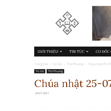
GIỚI THIỆU
TIN TỨC
CƠ ĐỐC 
Trang chủ
Tin tức
Thờ Phượng
Chúa nhật 25-0
Tin tức
Thờ Phượng
Chúa nhật 25-0
24-07-2021