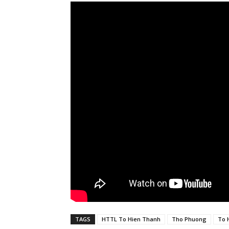
TAGS
HTTL To Hien Thanh
Tho Phuong
To 