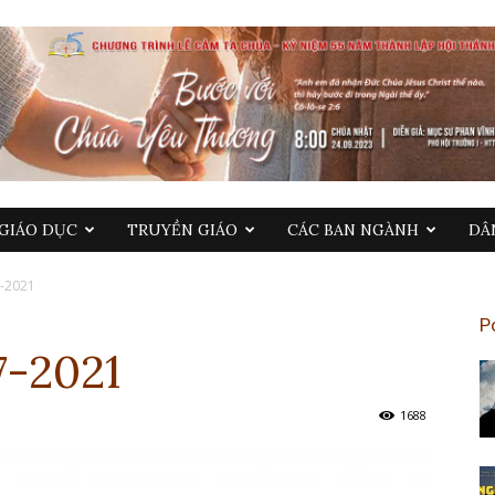
GIÁO DỤC
TRUYỀN GIÁO
CÁC BAN NGÀNH
DÂ
7-2021
P
7-2021
1688