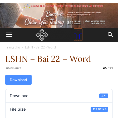
Trang chủ
LSHN - Bai 22 - Word
LSHN – Bai 22 – Word
06-08-2022
323
Download
Download
371
File Size
113.92 KB