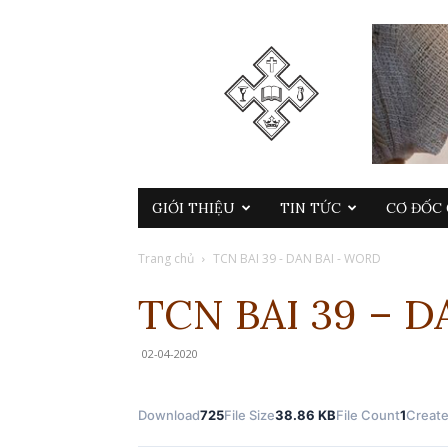
GIỚI THIỆU
TIN TỨC
CƠ ĐỐC 
Trang chủ
TCN BAI 39 - DAN BAI - WORD
TCN BAI 39 – 
02-04-2020
Download
725
File Size
38.86 KB
File Count
1
Create