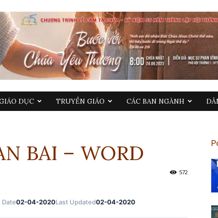
GIÁO DỤC
TRUYỀN GIÁO
CÁC BAN NGÀNH
DÂ
P
DAN BAI – WORD
572
 Date
02-04-2020
Last Updated
02-04-2020