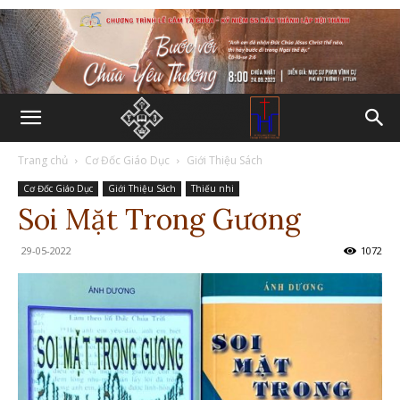
Trang chủ
Cơ Đốc Giáo Dục
Giới Thiệu Sách
Cơ Đốc Giáo Dục
Giới Thiệu Sách
Thiếu nhi
Soi Mặt Trong Gương
29-05-2022
1072