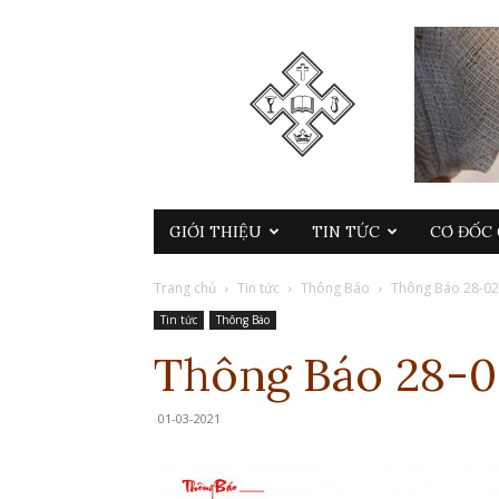
GIỚI THIỆU
TIN TỨC
CƠ ĐỐC 
Trang chủ
Tin tức
Thông Báo
Thông Báo 28-02
Tin tức
Thông Báo
Thông Báo 28-0
01-03-2021