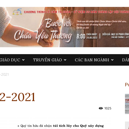
GIÁO DỤC
TRUYỀN GIÁO
CÁC BAN NGÀNH
DÂ
-2021
P
2-2021
1025