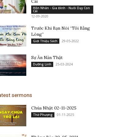
Cái
Hôn Nhân - Gia Đình - Nuôi Dạy Con
Cái
12-09-2020
Trước Khi Bạn Nói “Tôi Bằng
Lòng”
29-05-2022
Giới Thiệu Sách
Sự Ăn Năn Thật
25-03-2024
Dưỡng Linh
atest sermons
Chúa Nhật 02-11-2025
01-11-2025
Thờ Phượng