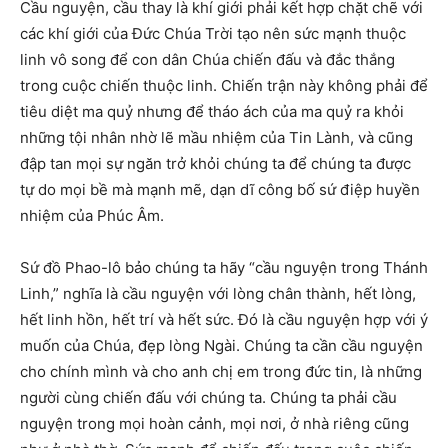
Cầu nguyện, cầu thay là khí giới phải kết hợp chặt chẽ với
các khí giới của Đức Chúa Trời tạo nên sức mạnh thuộc
linh vô song để con dân Chúa chiến đấu và đắc thắng
trong cuộc chiến thuộc linh. Chiến trận này không phải để
tiêu diệt ma quỷ nhưng để tháo ách của ma quỷ ra khỏi
những tội nhân nhờ lẽ mầu nhiệm của Tin Lành, và cũng
đập tan mọi sự ngăn trở khỏi chúng ta để chúng ta được
tự do mọi bề mà mạnh mẽ, dạn dĩ công bố sứ điệp huyền
nhiệm của Phúc Âm.
Sứ đồ Phao-lô bảo chúng ta hãy “cầu nguyện trong Thánh
Linh,” nghĩa là cầu nguyện với lòng chân thành, hết lòng,
hết linh hồn, hết trí và hết sức. Đó là cầu nguyện hợp với ý
muốn của Chúa, đẹp lòng Ngài. Chúng ta cần cầu nguyện
cho chính mình và cho anh chị em trong đức tin, là những
người cùng chiến đấu với chúng ta. Chúng ta phải cầu
nguyện trong mọi hoàn cảnh, mọi nơi, ở nhà riêng cũng