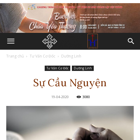
Trang chủ
Tư Vấn Cơ Đốc
Dưỡng Linh
Tư Vấn Cơ Đốc
Dưỡng Linh
Sự Cầu Nguyện
19-04-2020
3080