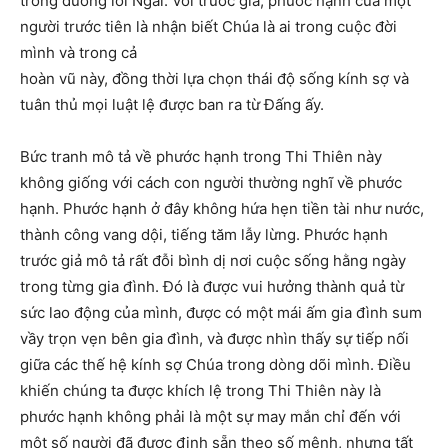
trong đường lối Ngài. Với trước giả, phước hạnh của một
người trước tiên là nhận biết Chúa là ai trong cuộc đời
mình và trong cả
hoàn vũ này, đồng thời lựa chọn thái độ sống kính sợ và
tuân thủ mọi luật lệ được ban ra từ Đấng ấy.
Bức tranh mô tả về phước hạnh trong Thi Thiên này
không giống với cách con người thường nghĩ về phước
hạnh. Phước hạnh ở đây không hứa hẹn tiền tài như nước,
thành công vang dội, tiếng tăm lẫy lừng. Phước hạnh
trước giả mô tả rất đỗi bình dị nơi cuộc sống hằng ngày
trong từng gia đình. Đó là được vui hưởng thành quả từ
sức lao động của mình, được có một mái ấm gia đình sum
vầy trọn vẹn bên gia đình, và được nhìn thấy sự tiếp nối
giữa các thế hệ kính sợ Chúa trong dòng dõi mình. Điều
khiến chúng ta được khích lệ trong Thi Thiên này là
phước hạnh không phải là một sự may mắn chỉ đến với
một số người đã được định sẵn theo số mệnh, nhưng tất