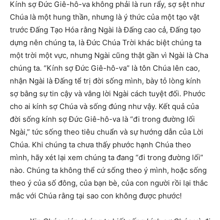
Kính sợ Đức Giê-hô-va không phải là run rẩy, sợ sệt như
Chúa là một hung thần, nhưng là ý thức của một tạo vật
trước Đấng Tạo Hóa rằng Ngài là Đấng cao cả, Đấng tạo
dựng nên chúng ta, là Đức Chúa Trời khác biệt chúng ta
một trời một vực, nhưng Ngài cũng thật gần vì Ngài là Cha
chúng ta. “Kính sợ Đức Giê-hô-va” là tôn Chúa lên cao,
nhận Ngài là Đấng tể trị đời sống mình, bày tỏ lòng kính
sợ bằng sự tin cậy và vâng lời Ngài cách tuyệt đối. Phước
cho ai kính sợ Chúa và sống đúng như vậy. Kết quả của
đời sống kính sợ Đức Giê-hô-va là “đi trong đường lối
Ngài,” tức sống theo tiêu chuẩn và sự hướng dẫn của Lời
Chúa. Khi chúng ta chưa thấy phước hạnh Chúa theo
mình, hãy xét lại xem chúng ta đang “đi trong đường lối”
nào. Chúng ta không thể cứ sống theo ý mình, hoặc sống
theo ý của số đông, của bạn bè, của con người rồi lại thắc
mắc với Chúa rằng tại sao con không được phước!