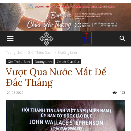
Trang chủ
Giới Thiệu Sách
Dưỡng Linh
Giới Thiệu Sách
Dưỡng Linh
Cơ Đốc Giáo Dục
Vượt Qua Nước Mắt Để
Đắc Thắng
29-05-2022
1173